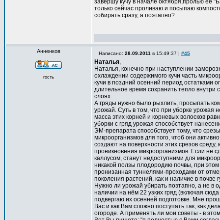
завершу кучу в начале октября,пролью её "
только сейчас проливаю и посыпаю компосто
собирать сразу, а поэтапно?
Анненков
Написано:
28.09.2011
в 15:49:37 |
#45
Наталья
,
Наталья, конечно при наступлении заморозк
охлаждении содержимого кучи часть микроор
гость
кучи в поздний осенний период остатками о
длительное время сохранить тепло внутри с
слоях.
А гряды нужно было рыхлить, просыпать ком
урожай. Суть в том, что при уборке урожая 
масса этих корней и корневых волосков рав
уборки с гряд урожая способствует нанесен
ЭМ-препарата способствует тому, что срезы
микроорганизмов для того, чтоб они активн
создают на поверхности этих срезов среду, 
проникновения микроорганизмов. Если не сд
каллусом, станут недоступними для микроор
никакой ползы плодородию почвы, при этом и
пронизанная туннелями-проходами от отме
поколения растений, как и наличие в почве 
Нужно ли урожай убирать поэтапно, а не в од
наличии на нём 22 узких гряд (включая сюда 
подвергаю их осенней подготовке. Мне прощ
Вас и как Вам сложно поступать так, как дела
огороде. А применять ли мои советы - в эт