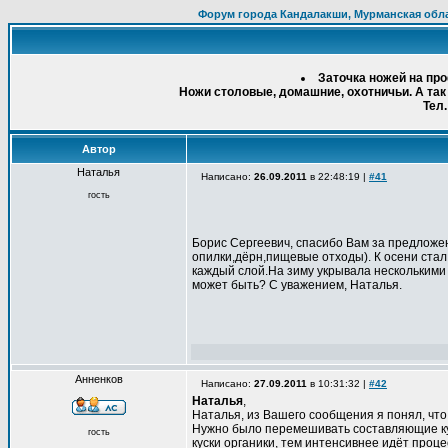
Форум города Кандалакши, Мурманская обл
Заточка ножей на пр
Ножи столовые, домашние, охотничьи. А так
Тел.
Автор
Наталья
Написано:
26.09.2011
в 22:48:19 |
#41
гость
Борис Сергеевич, спасибо Вам за предложен
опилки,дёрн,пищевые отходы). К осени стал
каждый слой.На зиму укрывала несколькими
может быть? С уважением, Наталья.
Анненков
Написано:
27.09.2011
в 10:31:32 |
#42
Наталья
,
Наталья, из Вашего сообщения я понял, что 
Нужно было перемешивать составляющие куч
гость
куски органики, тем интенсивнее идёт проц