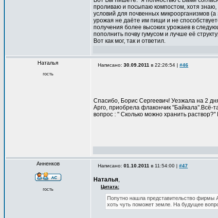
Вот Вы пишете: "я полностью с Вами согласн
проливаю и посыпаю компостом, хотя знаю, 
условий для почвенных микроорганизмов (а 
урожая не даёте им пищи и не способствует
получения более высоких урожаев в следующ
пополнить почву гумусом и лучше её структ
Вот как мог, так и ответил.
Наталья
Написано:
30.09.2011
в 22:26:54 |
#46
гость
Спасибо, Борис Сергеевич! Уезжала на 2 дн
Арго, приобрела флакончик "Байкала".Всё-т
вопрос : " Сколько можно хранить раствор?" 
Анненков
Написано:
01.10.2011
в 11:54:00 |
#47
Наталья
,
Цитата:
гость
Попутно нашла представительство фирмы Ар
хоть чуть поможет земле. На будущее вопро