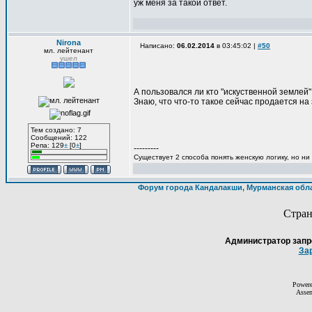
уж меня за такой ответ.
Nirona
Написано:
06.02.2014
в 03:45:02 |
#50
мл. лейтенант
ушел
А пользовался ли кто "искуственной землей
Знаю, что что-то такое сейчас продается н
Тем создано: 7
Сообщений: 122
Репа: 129
±
[0
±
]
---------
Существует 2 способа понять женскую логику, но ни
Форум города Кандалакши, Мурманская обл
Стра
Администратор запр
За
Power
Asse