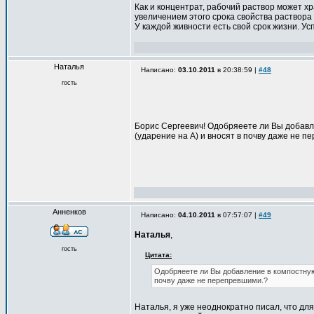
Как и концентрат, рабочий раствор может х
увеличением этого срока свойства раствора
У каждой живности есть свой срок жизни. Ус
Наталья
Написано:
03.10.2011
в 20:38:59 |
#48
гость
Борис Сергеевич! Одобряеете ли Вы добавл
(ударение на А) и вносят в почву даже не 
Анненков
Написано:
04.10.2011
в 07:57:07 |
#49
Наталья
,
гость
Цитата:
Одобряеете ли Вы добавление в компостную
почву даже не перепревшими.?
Наталья, я уже неоднократно писал, что дл