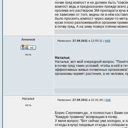
почве гряд компост и не должен быть "совс
компост ведь и предназначен прежде всего 
пролива его раствором ЭМ-препарата куча в
не зависимо от того, видны ли в нём состав
было просеять компост через какую-то мета
куски плохо разложившейся органики примен
в почву гряд. А на зиму поверх плёнки можн
Анненков
Написано:
27.09.2011
в 12:55:11 |
#43
гость
Наталья
,
Наталья, вот мой очередной вопрос: "Понят
в почве гряд таких условий, чтобы в ней в 
эффективных живых почвенных организмов?
организмы кормят растения, а не человек, 
Наталья
Написано:
27.09.2011
в 22:31:49 |
#44
гость
Борис Сергеевич,да , я полностью с Вами с
"Каждую травинку" возвращаю в почву.
У меня вопрос: "Вот сейчас уже холодно, и
отходы в кучу( пищевые отходы я собираю в 