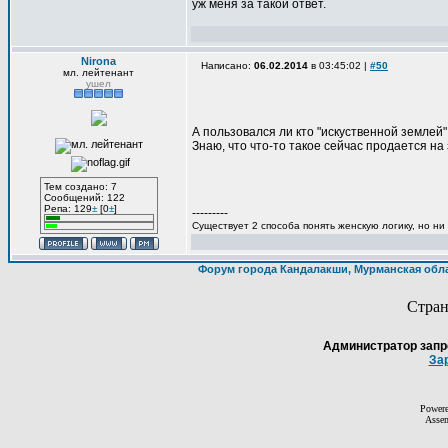
уж меня за такой ответ.
Nirona
Написано:
06.02.2014
в 03:45:02 |
#50
мл. лейтенант
ушел
А пользовался ли кто "искуственной землей
Знаю, что что-то такое сейчас продается н
Тем создано: 7
Сообщений: 122
Репа: 129
±
[0
±
]
---------
Существует 2 способа понять женскую логику, но ни
Форум города Кандалакши, Мурманская обл
Стра
Администратор запр
За
Power
Asse