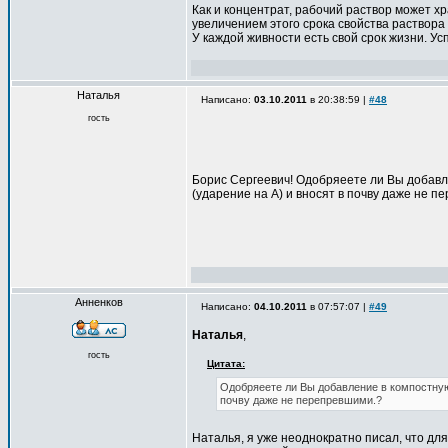
Как и концентрат, рабочий раствор может х
увеличением этого срока свойства раствора
У каждой живности есть свой срок жизни. Ус
Наталья
Написано:
03.10.2011
в 20:38:59 |
#48
гость
Борис Сергеевич! Одобряеете ли Вы добавл
(ударение на А) и вносят в почву даже не 
Анненков
Написано:
04.10.2011
в 07:57:07 |
#49
Наталья
,
гость
Цитата:
Одобряеете ли Вы добавление в компостную
почву даже не перепревшими.?
Наталья, я уже неоднократно писал, что дл