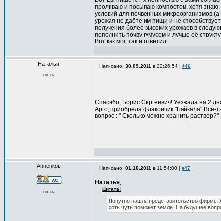
Вот Вы пишете: "я полностью с Вами согласн
проливаю и посыпаю компостом, хотя знаю, 
условий для почвенных микроорганизмов (а 
урожая не даёте им пищи и не способствует
получения более высоких урожаев в следующ
пополнить почву гумусом и лучше её структ
Вот как мог, так и ответил.
Наталья
Написано:
30.09.2011
в 22:26:54 |
#46
гость
Спасибо, Борис Сергеевич! Уезжала на 2 дн
Арго, приобрела флакончик "Байкала".Всё-т
вопрос : " Сколько можно хранить раствор?" 
Анненков
Написано:
01.10.2011
в 11:54:00 |
#47
Наталья
,
Цитата:
гость
Попутно нашла представительство фирмы Ар
хоть чуть поможет земле. На будущее вопро