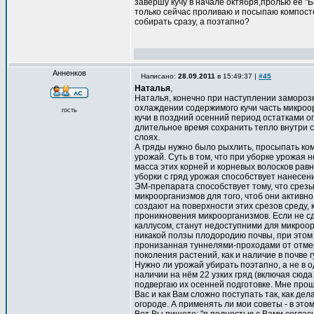
завершу кучу в начале октября,пролью её "
только сейчас проливаю и посыпаю компосто
собирать сразу, а поэтапно?
Анненков
Написано:
28.09.2011
в 15:49:37 |
#45
Наталья
,
Наталья, конечно при наступлении заморозк
охлаждении содержимого кучи часть микроор
гость
кучи в поздний осенний период остатками о
длительное время сохранить тепло внутри с
слоях.
А гряды нужно было рыхлить, просыпать ком
урожай. Суть в том, что при уборке урожая 
масса этих корней и корневых волосков рав
уборки с гряд урожая способствует нанесен
ЭМ-препарата способствует тому, что срезы
микроорганизмов для того, чтоб они активн
создают на поверхности этих срезов среду, 
проникновения микроорганизмов. Если не сд
каллусом, станут недоступними для микроор
никакой ползы плодородию почвы, при этом и
пронизанная туннелями-проходами от отме
поколения растений, как и наличие в почве 
Нужно ли урожай убирать поэтапно, а не в од
наличии на нём 22 узких гряд (включая сюда 
подвергаю их осенней подготовке. Мне прощ
Вас и как Вам сложно поступать так, как дела
огороде. А применять ли мои советы - в эт