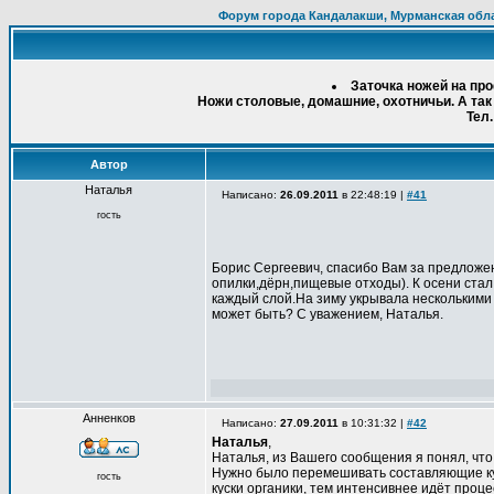
Форум города Кандалакши, Мурманская обл
Заточка ножей на пр
Ножи столовые, домашние, охотничьи. А так
Тел.
Автор
Наталья
Написано:
26.09.2011
в 22:48:19 |
#41
гость
Борис Сергеевич, спасибо Вам за предложен
опилки,дёрн,пищевые отходы). К осени стал
каждый слой.На зиму укрывала несколькими
может быть? С уважением, Наталья.
Анненков
Написано:
27.09.2011
в 10:31:32 |
#42
Наталья
,
Наталья, из Вашего сообщения я понял, что 
Нужно было перемешивать составляющие куч
гость
куски органики, тем интенсивнее идёт проц