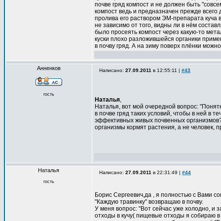
почве гряд компост и не должен быть "совс
компост ведь и предназначен прежде всего 
пролива его раствором ЭМ-препарата куча в
не зависимо от того, видны ли в нём состав
было просеять компост через какую-то мета
куски плохо разложившейся органики примен
в почву гряд. А на зиму поверх плёнки можн
Анненков
Написано:
27.09.2011
в 12:55:11 |
#43
гость
Наталья
,
Наталья, вот мой очередной вопрос: "Понят
в почве гряд таких условий, чтобы в ней в 
эффективных живых почвенных организмов?
организмы кормят растения, а не человек, 
Наталья
Написано:
27.09.2011
в 22:31:49 |
#44
гость
Борис Сергеевич,да , я полностью с Вами с
"Каждую травинку" возвращаю в почву.
У меня вопрос: "Вот сейчас уже холодно, и
отходы в кучу( пищевые отходы я собираю в 