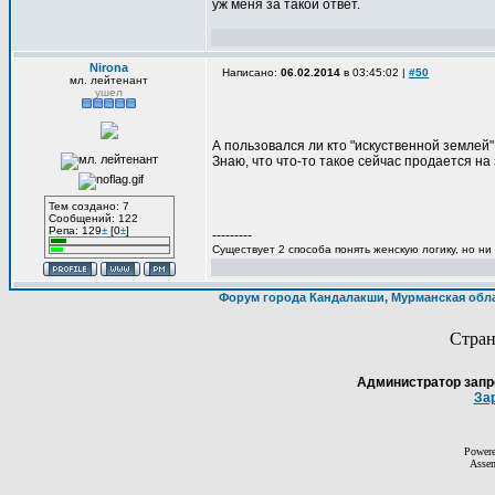
уж меня за такой ответ.
Nirona
Написано:
06.02.2014
в 03:45:02 |
#50
мл. лейтенант
ушел
А пользовался ли кто "искуственной землей
Знаю, что что-то такое сейчас продается н
Тем создано: 7
Сообщений: 122
Репа: 129
±
[0
±
]
---------
Существует 2 способа понять женскую логику, но ни
Форум города Кандалакши, Мурманская обл
Стра
Администратор запр
За
Power
Asse