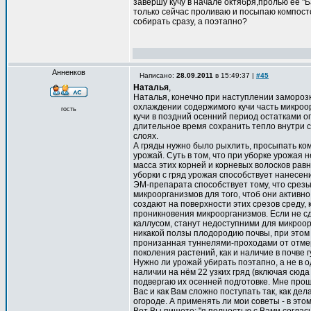
завершу кучу в начале октября,пролью её "
только сейчас проливаю и посыпаю компосто
собирать сразу, а поэтапно?
Анненков
Написано:
28.09.2011
в 15:49:37 |
#45
Наталья
,
Наталья, конечно при наступлении заморозк
охлаждении содержимого кучи часть микроор
гость
кучи в поздний осенний период остатками о
длительное время сохранить тепло внутри с
слоях.
А гряды нужно было рыхлить, просыпать ком
урожай. Суть в том, что при уборке урожая 
масса этих корней и корневых волосков рав
уборки с гряд урожая способствует нанесен
ЭМ-препарата способствует тому, что срезы
микроорганизмов для того, чтоб они активн
создают на поверхности этих срезов среду, 
проникновения микроорганизмов. Если не сд
каллусом, станут недоступними для микроор
никакой ползы плодородию почвы, при этом и
пронизанная туннелями-проходами от отме
поколения растений, как и наличие в почве 
Нужно ли урожай убирать поэтапно, а не в од
наличии на нём 22 узких гряд (включая сюда 
подвергаю их осенней подготовке. Мне прощ
Вас и как Вам сложно поступать так, как дела
огороде. А применять ли мои советы - в эт