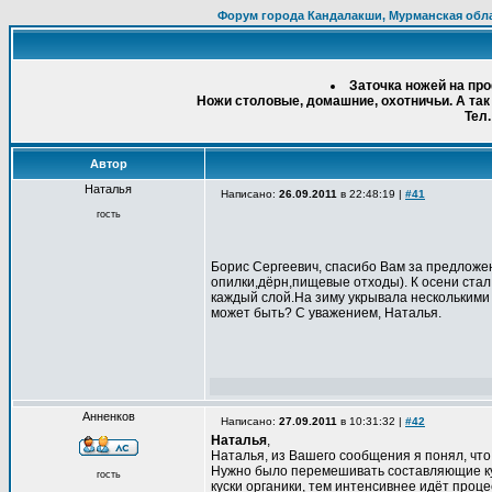
Форум города Кандалакши, Мурманская обл
Заточка ножей на пр
Ножи столовые, домашние, охотничьи. А так
Тел.
Автор
Наталья
Написано:
26.09.2011
в 22:48:19 |
#41
гость
Борис Сергеевич, спасибо Вам за предложен
опилки,дёрн,пищевые отходы). К осени стал
каждый слой.На зиму укрывала несколькими
может быть? С уважением, Наталья.
Анненков
Написано:
27.09.2011
в 10:31:32 |
#42
Наталья
,
Наталья, из Вашего сообщения я понял, что 
Нужно было перемешивать составляющие куч
гость
куски органики, тем интенсивнее идёт проц