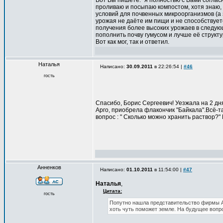
Вот Вы пишете: "я полностью с Вами согласн
проливаю и посыпаю компостом, хотя знаю, 
условий для почвенных микроорганизмов (а 
урожая не даёте им пищи и не способствует
получения более высоких урожаев в следующ
пополнить почву гумусом и лучше её структ
Вот как мог, так и ответил.
Наталья
Написано:
30.09.2011
в 22:26:54 |
#46
гость
Спасибо, Борис Сергеевич! Уезжала на 2 дн
Арго, приобрела флакончик "Байкала".Всё-т
вопрос : " Сколько можно хранить раствор?" 
Анненков
Написано:
01.10.2011
в 11:54:00 |
#47
Наталья
,
Цитата:
гость
Попутно нашла представительство фирмы Ар
хоть чуть поможет земле. На будущее вопро