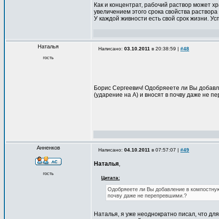
Как и концентрат, рабочий раствор может х
увеличением этого срока свойства раствора
У каждой живности есть свой срок жизни. Ус
Наталья
Написано:
03.10.2011
в 20:38:59 |
#48
гость
Борис Сергеевич! Одобряеете ли Вы добавл
(ударение на А) и вносят в почву даже не 
Анненков
Написано:
04.10.2011
в 07:57:07 |
#49
Наталья
,
гость
Цитата:
Одобряеете ли Вы добавление в компостную
почву даже не перепревшими.?
Наталья, я уже неоднократно писал, что дл