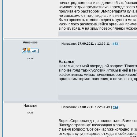
почве гряд компост и не должен быть "совс
компост ведь и предназначен прежде всего 
пролива его раствором ЭМ-препарата куча в
не зависимо от того, видны ли в нём состав
было просеять компост через какую-то мета
куски плохо разложившейся органики примен
в почву гряд. А на зиму поверх плёнки можн
Анненков
Написано:
27.09.2011
в 12:55:11 |
#43
гость
Наталья
,
Наталья, вот мой очередной вопрос: "Понят
в почве гряд таких условий, чтобы в ней в 
эффективных живых почвенных организмов?
организмы кормят растения, а не человек, 
Наталья
Написано:
27.09.2011
в 22:31:49 |
#44
гость
Борис Сергеевич,да , я полностью с Вами с
"Каждую травинку" возвращаю в почву.
У меня вопрос: "Вот сейчас уже холодно, и
отходы в кучу( пищевые отходы я собираю в 