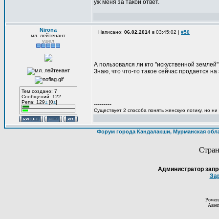
уж меня за такой ответ.
Nirona
Написано:
06.02.2014
в 03:45:02 |
#50
мл. лейтенант
ушел
А пользовался ли кто "искуственной землей
Знаю, что что-то такое сейчас продается н
Тем создано: 7
Сообщений: 122
Репа: 129
±
[0
±
]
---------
Существует 2 способа понять женскую логику, но ни
Форум города Кандалакши, Мурманская обл
Стра
Администратор запр
За
Power
Asse