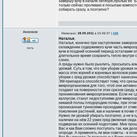
завершу кучу в начале октября,пролью её "
только сейчас проливаю и посыпаю компосто
собирать сразу, а поэтапно?
Анненков
Написано:
28.09.2011
в 15:49:37 |
#45
Наталья
,
Наталья, конечно при наступлении заморозк
охлаждении содержимого кучи часть микроор
гость
кучи в поздний осенний период остатками о
длительное время сохранить тепло внутри с
слоях.
А гряды нужно было рыхлить, просыпать ком
урожай. Суть в том, что при уборке урожая 
масса этих корней и корневых волосков рав
уборки с гряд урожая способствует нанесен
ЭМ-препарата способствует тому, что срезы
микроорганизмов для того, чтоб они активн
создают на поверхности этих срезов среду, 
проникновения микроорганизмов. Если не сд
каллусом, станут недоступними для микроор
никакой ползы плодородию почвы, при этом и
пронизанная туннелями-проходами от отме
поколения растений, как и наличие в почве 
Нужно ли урожай убирать поэтапно, а не в од
наличии на нём 22 узких гряд (включая сюда 
подвергаю их осенней подготовке. Мне прощ
Вас и как Вам сложно поступать так, как дела
огороде. А применять ли мои советы - в эт