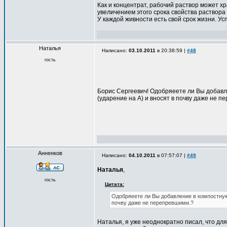
Как и концентрат, рабочий раствор может х
увеличением этого срока свойства раствора
У каждой живности есть свой срок жизни. Ус
Наталья
Написано:
03.10.2011
в 20:38:59 |
#48
гость
Борис Сергеевич! Одобряеете ли Вы добавл
(ударение на А) и вносят в почву даже не 
Анненков
Написано:
04.10.2011
в 07:57:07 |
#49
Наталья
,
гость
Цитата:
Одобряеете ли Вы добавление в компостную
почву даже не перепревшими.?
Наталья, я уже неоднократно писал, что дл