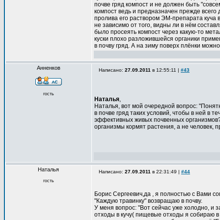
почве гряд компост и не должен быть "совс
компост ведь и предназначен прежде всего 
пролива его раствором ЭМ-препарата куча в
не зависимо от того, видны ли в нём состав
было просеять компост через какую-то мета
куски плохо разложившейся органики примен
в почву гряд. А на зиму поверх плёнки можн
Анненков
Написано:
27.09.2011
в 12:55:11 |
#43
гость
Наталья
,
Наталья, вот мой очередной вопрос: "Понят
в почве гряд таких условий, чтобы в ней в 
эффективных живых почвенных организмов?
организмы кормят растения, а не человек, 
Наталья
Написано:
27.09.2011
в 22:31:49 |
#44
гость
Борис Сергеевич,да , я полностью с Вами с
"Каждую травинку" возвращаю в почву.
У меня вопрос: "Вот сейчас уже холодно, и
отходы в кучу( пищевые отходы я собираю в 