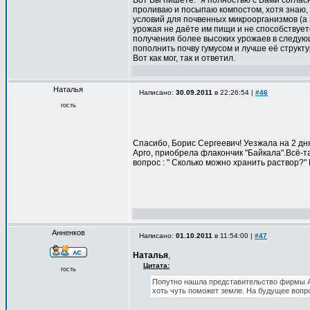
Вот Вы пишете: "я полностью с Вами согласн
проливаю и посыпаю компостом, хотя знаю, 
условий для почвенных микроорганизмов (а 
урожая не даёте им пищи и не способствует
получения более высоких урожаев в следующ
пополнить почву гумусом и лучше её структ
Вот как мог, так и ответил.
Наталья
Написано:
30.09.2011
в 22:26:54 |
#46
гость
Спасибо, Борис Сергеевич! Уезжала на 2 дн
Арго, приобрела флакончик "Байкала".Всё-т
вопрос : " Сколько можно хранить раствор?" 
Анненков
Написано:
01.10.2011
в 11:54:00 |
#47
Наталья
,
Цитата:
гость
Попутно нашла представительство фирмы Ар
хоть чуть поможет земле. На будущее вопро