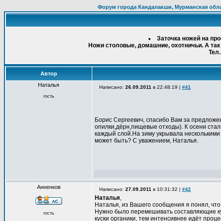
Форум города Кандалакши, Мурманская обл
Заточка ножей на пр
Ножи столовые, домашние, охотничьи. А так
Тел.
Автор
Наталья
Написано:
26.09.2011
в 22:48:19 |
#41
гость
Борис Сергеевич, спасибо Вам за предложен
опилки,дёрн,пищевые отходы). К осени стал
каждый слой.На зиму укрывала несколькими
может быть? С уважением, Наталья.
Анненков
Написано:
27.09.2011
в 10:31:32 |
#42
Наталья
,
Наталья, из Вашего сообщения я понял, что 
Нужно было перемешивать составляющие куч
гость
куски органики, тем интенсивнее идёт проц