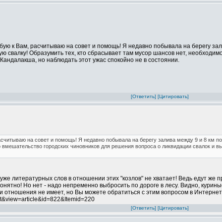
бую к Вам, расчитываю на совет и помощь! Я недавно побывала на берегу зали
ю свалку! Образумить тех, кто сбрасывает там мусор шансов нет, необходи
 Кандалакша, но наблюдать этот ужас спокойно не в состоянии.
[Ответить]
[Цитировать]
асчитываю на совет и помощь! Я недавно побывала на берегу залива между 9 и 8 км по
вмешательство городских чиновников для решения вопроса о ликвидации свалок и выв
же литературных слов в отношении этих "козлов" не хватает! Ведь едут же пр
понятно! Но нет - надо непременно выбросить по дороге в лесу. Видно, курины
ации отношения не имеет, но Вы можете обратиться с этим вопросом в Интерне
t&view=article&id=822&Itemid=220
[Ответить]
[Цитировать]