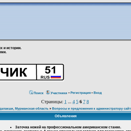
х и истории.
ями.
•
Регистрация
•
Вход
Поиск
Участники
Страницы:
1
...
4
5
6
7
8
далакши, Мурманская область
»
Вопросы и предложения к администратору сайт
Объявления
Заточка ножей на профессиональном американском станке.