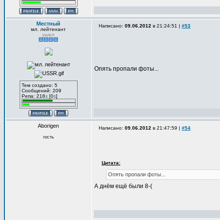
Местный
Написано:
09.06.2012
в 21:24:51 |
#53
мл. лейтенант
ушел
Опять пропали фоты...
Тем создано: 5
Сообщений: 209
Репа: 218
±
[0
±
]
Aborigen
Написано:
09.06.2012
в 21:47:59 |
#54
гость
Цитата:
Опять пропали фоты...
А днём ещё были 8-(