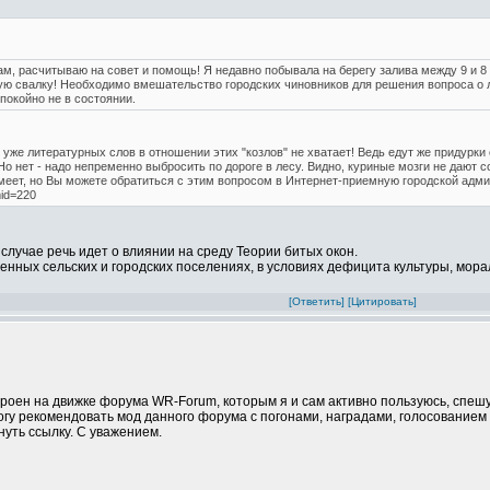
ам, расчитываю на совет и помощь! Я недавно побывала на берегу залива между 9 и 8 
ю свалку! Необходимо вмешательство городских чиновников для решения вопроса о л
покойно не в состоянии.
уже литературных слов в отношении этих "козлов" не хватает! Ведь едут же придурки 
Но нет - надо непременно выбросить по дороге в лесу. Видно, куриные мозги не дают со
еет, но Вы можете обратиться с этим вопросом в Интернет-приемную городской админи
mid=220
лучае речь идет о влиянии на среду Теории битых окон.
щенных сельских и городских поселениях, в условиях дефицита культуры, мора
[Ответить]
[Цитировать]
роен на движке форума WR-Forum, которым я и сам активно пользуюсь, спешу
огу рекомендовать мод данного форума с погонами, наградами, голосованием
инуть ссылку. С уважением.