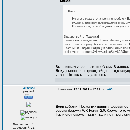
Цитата:
Цитата:
Не знаю куда стучаться, попробую к В
рядом с заливом превращен в муосрну
Кандалакша, но наблюдать этот ужас с
Здравствуйте,
Tatyana
!
Полностью солидарен с Вами! Лично у меня 
в контейнер - вроде бы все ясно и понятно! 
частный и к администрации отношения не им
option=com_content&view=article&id=822&Ite
Вы слишком упрощаете проблему. В данном с
Люди, выросшие в грязи, в бедности,в запу
иначе. Не козлы они, а жертвы.
Arsenal
Написано:
29.12.2012
в 17:17:14 |
#60
рядовой
ушел
День добрый! Поскольку данный форум пост
версия форума WR-Forum 2.0. Кроме того, м
Гугли его поможет найти. Если нет - могу ск
Тем создано: 1
Сообщений: 21