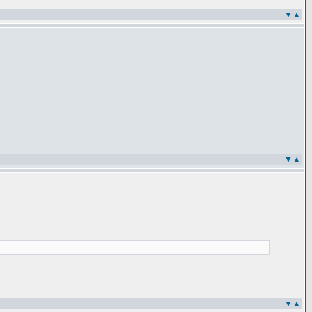
▼
▲
▼
▲
▼
▲