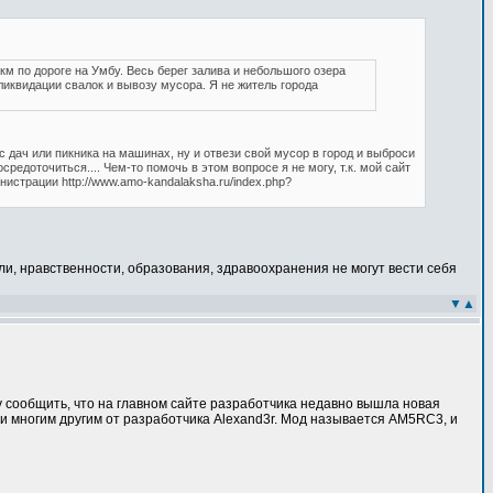
км по дороге на Умбу. Весь берег залива и небольшого озера
иквидации свалок и вывозу мусора. Я не житель города
с дач или пикника на машинах, ну и отвези свой мусор в город и выброси
средоточиться.... Чем-то помочь в этом вопросе я не могу, т.к. мой сайт
страции http://www.amo-kandalaksha.ru/index.php?
ли, нравственности, образования, здравоохранения не могут вести себя
▼
▲
 сообщить, что на главном сайте разработчика недавно вышла новая
 и многим другим от разработчика Alexand3r. Мод называется AM5RC3, и