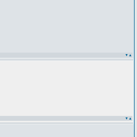
▼
▲
▼
▲