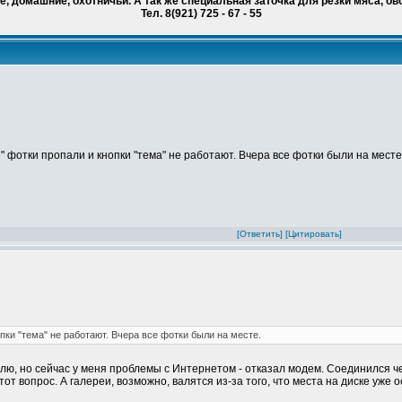
, домашние, охотничьи. А так же специальная заточка для резки мяса, ов
Тел. 8(921) 725 - 67 - 55
 фотки пропали и кнопки "тема" не работают. Вчера все фотки были на месте
[Ответить]
[Цитировать]
пки "тема" не работают. Вчера все фотки были на месте.
овлю, но сейчас у меня проблемы с Интернетом - отказал модем. Соединился ч
т вопрос. А галереи, возможно, валятся из-за того, что места на диске уже о