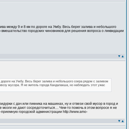
ва между 9 и 8 км по дороге на Умбу. Весь берег залива и небольшого
мо вмешательство городских чиновников для решения вопроса о ликвидации
▼
▲
 дороге на Умбу. Весь берег залива и небольшого озера рядом с заливом
озу мусора. Я не житель города Кандалакша, но наблюдать этот ужас
идурки с дач или пикника на машинах, ну и отвези свой мусор в город и
е мозги не дают сосредоточиться.... Чем-то помочь в этом вопросе я не
т-приемную городской администрации http://www.amo-
▼
▲