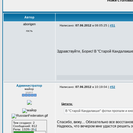
Ножи столовые
Автор
aborigen
Написано:
07.06.2012
в 08:05:25 |
#51
гость
Здравствуйте, Борис! В "Старой Кандалакше"
Администратор
Написано:
07.06.2012
в 10:19:04 |
#52
майор
ушел
Цитата:
В "Старой Кандалакше" фотки пропали и кно
Спасибо, вижу.... Обязательно все восстан
Тем создано: 2
Надеюсь, что вечером мне удастся решить это
Сообщений: 812
Репа: 1328
±
[0
±
]