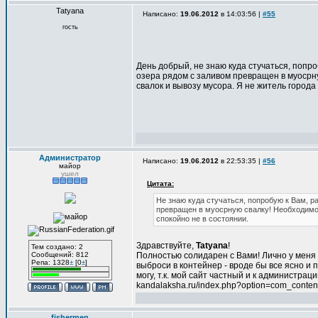
Tatyana
Написано:
19.06.2012
в 14:03:56 |
#55
гость
День добрый, не знаю куда стучаться, попро
озера рядом с заливом превращен в муосрну
свалок и вывозу мусора. Я не житель города
Администратор
Написано:
19.06.2012
в 22:53:35 |
#56
майор
ушел
Цитата:
Не знаю куда стучаться, попробую к Вам, р
превращен в муосрную свалку! Необходимо 
спокойно не в состоянии.
Здравствуйте,
Tatyana
!
Тем создано: 2
Сообщений: 812
Полностью солидарен с Вами! Лично у меня у
Репа: 1328
±
[0
±
]
выброси в контейнер - вроде бы все ясно и 
могу, т.к. мой сайт частный и к администр
kandalaksha.ru/index.php?option=com_conten
fishermen