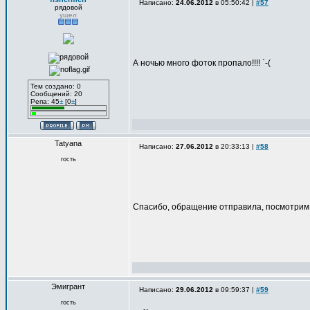
Написано:
24.06.2012
в 05:50:42 |
#57
рядовой
ушел
А ночью много фоток пропало!!!! `-(
Тем создано: 0
Сообщений: 20
Репа: 45
±
[0
±
]
Tatyana
Написано:
27.06.2012
в 20:33:13 |
#58
гость
Спасибо, обращение отправила, посмотрим,
Эмигрант
Написано:
29.06.2012
в 09:59:37 |
#59
гость