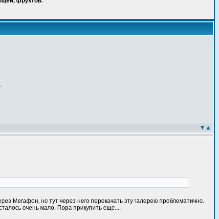
ощей, фруктов.
.
▼
▲
ерез Мегафон, но тут через него перекачать эту галерею проблематично.
сталось очень мало. Пора прикупить еще....