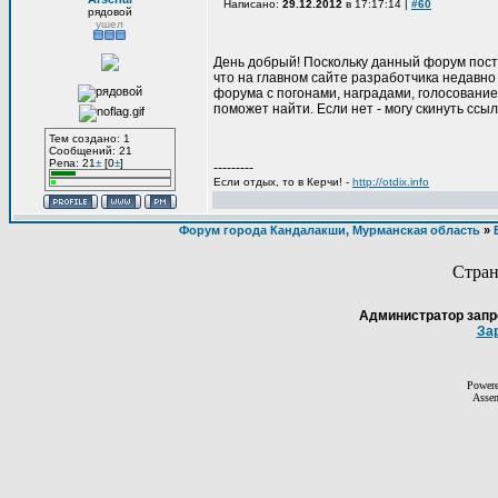
Написано:
29.12.2012
в 17:17:14 |
#60
рядовой
ушел
День добрый! Поскольку данный форум пост
что на главном сайте разработчика недавно
форума с погонами, наградами, голосование
поможет найти. Если нет - могу скинуть ссыл
Тем создано: 1
Сообщений: 21
Репа: 21
±
[0
±
]
---------
Если отдых, то в Керчи! -
http://otdix.info
Форум города Кандалакши, Мурманская область
»
Стра
Администратор запр
За
Power
Asse