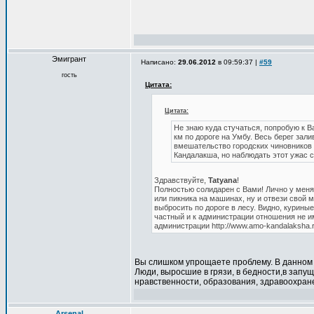
Эмигрант
Написано:
29.06.2012
в 09:59:37 |
#59
гость
Цитата:
Цитата:
Не знаю куда стучаться, попробую к В
км по дороге на Умбу. Весь берег за
вмешательство городских чиновников 
Кандалакша, но наблюдать этот ужас с
Здравствуйте,
Tatyana
!
Полностью солидарен с Вами! Лично у меня 
или пикника на машинах, ну и отвези свой м
выбросить по дороге в лесу. Видно, куриные 
частный и к администрации отношения не и
администрации http://www.amo-kandalaksha.r
Вы слишком упрощаете проблему. В данном с
Люди, выросшие в грязи, в бедности,в запущ
нравственности, образования, здравоохранен
Arsenal