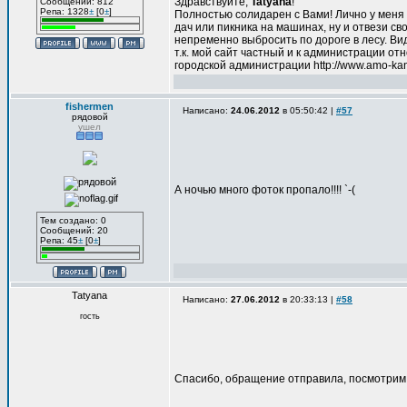
Здравствуйте,
Tatyana
!
Сообщений: 812
Репа: 1328
±
[0
±
]
Полностью солидарен с Вами! Лично у меня 
дач или пикника на машинах, ну и отвези сво
непременно выбросить по дороге в лесу. Вид
т.к. мой сайт частный и к администрации о
городской администрации http://www.amo-kan
fishermen
Написано:
24.06.2012
в 05:50:42 |
#57
рядовой
ушел
А ночью много фоток пропало!!!! `-(
Тем создано: 0
Сообщений: 20
Репа: 45
±
[0
±
]
Tatyana
Написано:
27.06.2012
в 20:33:13 |
#58
гость
Спасибо, обращение отправила, посмотрим,