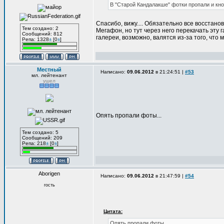
В "Старой Кандалакше" фотки пропали и кно
Спасибо, вижу.... Обязательно все восстан
Тем создано: 2
Мегафон, но тут через него перекачать эту
Сообщений: 812
галереи, возможно, валятся из-за того, что 
Репа: 1328
±
[0
±
]
Местный
Написано:
09.06.2012
в 21:24:51 |
#53
мл. лейтенант
ушел
Опять пропали фоты...
Тем создано: 5
Сообщений: 209
Репа: 218
±
[0
±
]
Aborigen
Написано:
09.06.2012
в 21:47:59 |
#54
гость
Цитата:
Опять пропали фоты...