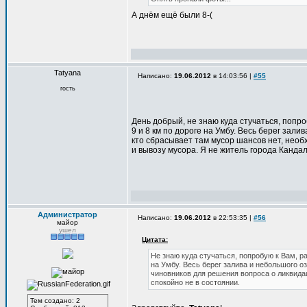
А днём ещё были 8-(
Tatyana
Написано:
19.06.2012
в 14:03:56 |
#55
гость
День добрый, не знаю куда стучаться, попр
9 и 8 км по дороге на Умбу. Весь берег зал
кто сбрасывает там мусор шансов нет, нео
и вывозу мусора. Я не житель города Кандал
Администратор
Написано:
19.06.2012
в 22:53:35 |
#56
майор
ушел
Цитата:
Не знаю куда стучаться, попробую к Вам, р
на Умбу. Весь берег залива и небольшого 
чиновников для решения вопроса о ликвидац
спокойно не в состоянии.
Тем создано: 2