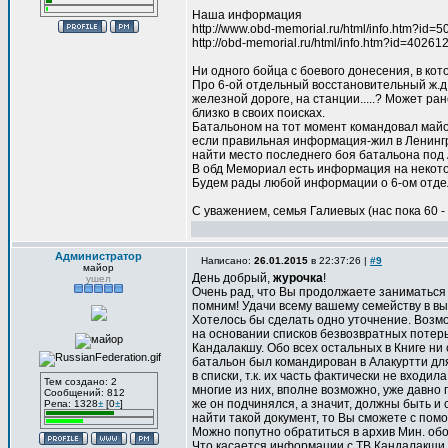
Наша информация
http://www.obd-memorial.ru/html/info.htm?id=
http://obd-memorial.ru/html/info.htm?id=40261
Ни одного бойца с боевого донесения, в ко
Про 6-ой отдельный восстановительный ж.д.
железной дороге, на станции.....? Может р
близко в своих поисках.
Батальоном на тот момент командовал майо
если правильная информация-жил в Ленингр
найти место последнего боя батальона под 
В обд Мемориал есть информация на некотор
Будем рады любой информации о 6-ом отдел
С уважением, семья Галиевых (нас пока 60 - 
Администратор
Написано:
26.01.2015
в 22:37:26 |
#9
майор
День добрый,
журочка
!
ушел
Очень рад, что Вы продолжаете заниматься 
помним! Удачи всему вашему семейству в в
Хотелось бы сделать одно уточнение. Возмо
на основании списков безвозвратных потерь
Кандалакшу. Обо всех остальных в Книге ни с
батальон был командирован в Алакуртти для
в списки, т.к. их часть фактически не входи
Тем создано: 2
многие из них, вполне возможно, уже давно 
Сообщений: 812
же он подчинялся, а значит, должны быть и 
Репа: 1328
±
[0
±
]
найти такой документ, то Вы сможете с пом
Можно попутно обратиться в архив Мин. об
Что касается информации с ТВ Кандалакши, 