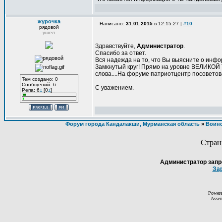
журочка
Написано:
31.01.2015
в 12:15:27 |
#10
рядовой
ушел
Здравствуйте,
Администратор
.
Спасибо за ответ.
Вся надежда на то, что Вы выясните о инф
Замкнутый круг! Прямо на уровне ВЕЛИКОЙ ТА
слова....На форуме патриотцентр посоветов
Тем создано: 0
Сообщений: 6
С уважением.
Репа: 6
±
[0
±
]
Форум города Кандалакши, Мурманская область
»
Воинс
Стра
Администратор запр
За
Power
Asse