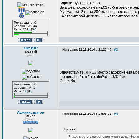
Здравствуйте, Татьяна.
Ваш дед похоронен в кв.0378-5 в районе ре
Мурманска. Это на 250 км севернее нашего 
14 стрелковой дивизии, 325 стрелковом полк
Тем создано: 0
Сообщений: 84
Репа: 209
±
[0
±
]
nike1907
Написано:
11.11.2014
в 22:25:49 |
#3
рядовой
ушел
Здравствуйте. Я ищу место захоронения мое
memorial.ru/html/info.htm?id=60701150
Спасибо.
Тем создано: 0
Сообщений: 1
Репа: 1
±
[0
±
]
Администратор
Написано:
11.11.2014
в 23:06:21 |
#4
майор
ушел
Цитата:
Я ищу место захоронения моего деда Ильч