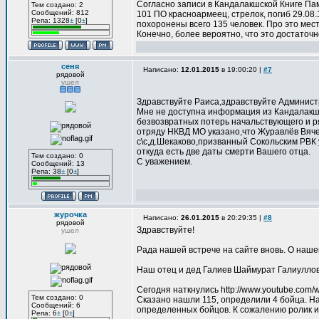
Согласно записи в Кандалакшской Книге Памя
Тем создано: 2
Сообщений: 812
101 ПО красноармеец, стрелок, погиб 29.08.
Репа: 1328
±
[0
±
]
похоронены всего 135 человек. Про это место
Конечно, более вероятно, что это достаточ
сеня
Написано:
12.01.2015
в 19:00:20 |
#7
рядовой
ушел
Здравствуйте Раиса,здравствуйте Админист
Мне не доступна информация из Кандалакшс
безвозвратных потерь начальствующего и р
отряду НКВД МО указано,что Журавлёв Вячес
с\с,д.Шекаково,призванный Сокольским РВК 
откуда есть две даты смерти Вашего отца.
Тем создано: 0
С уважением.
Сообщений: 13
Репа: 38
±
[0
±
]
журочка
Написано:
26.01.2015
в 20:29:35 |
#8
рядовой
Здравствуйте!
ушел
Рада нашей встрече на сайте вновь. О наш
Наш отец и дед Галиев Шаймурат Галиуллови
Сегодня наткнулись http://www.youtube.com/
Тем создано: 0
Сказано нашли 115, определили 4 бойца. На
Сообщений: 6
определенных бойцов. К сожалению ролик и 
Репа: 6
±
[0
±
]