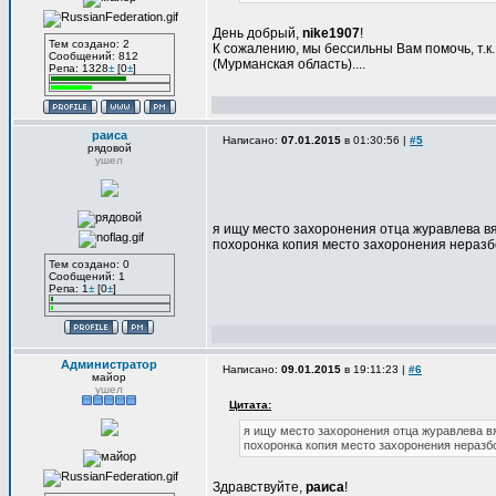
День добрый,
nike1907
!
Тем создано: 2
К сожалению, мы бессильны Вам помочь, т.
Сообщений: 812
(Мурманская область)....
Репа: 1328
±
[0
±
]
раиса
Написано:
07.01.2015
в 01:30:56 |
#5
рядовой
ушел
я ищу место захоронения отца журавлева вяч
похоронка копия место захоронения неразбо
Тем создано: 0
Сообщений: 1
Репа: 1
±
[0
±
]
Администратор
Написано:
09.01.2015
в 19:11:23 |
#6
майор
ушел
Цитата:
я ищу место захоронения отца журавлева вя
похоронка копия место захоронения неразб
Здравствуйте,
раиса
!