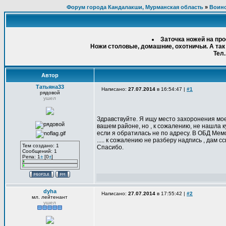
Форум города Кандалакши, Мурманская область
»
Воинс
Заточка ножей на пр
Ножи столовые, домашние, охотничьи. А так
Тел.
Автор
Татьяна33
Написано:
27.07.2014
в 16:54:47 |
#1
рядовой
ушел
Здравствуйте. Я ищу место захоронения мо
вашем районе, но , к сожалению, не нашла к
если я обратилась не по адресу. В ОБД Мемо
..... к сожалению не разберу надпись , дам с
Тем создано: 1
Спасибо.
Сообщений: 1
Репа: 1
±
[0
±
]
dyha
Написано:
27.07.2014
в 17:55:42 |
#2
мл. лейтенант
ушел