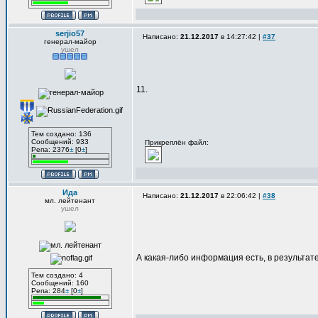
serjio57
Написано:
21.12.2017
в 14:27:42 |
#37
генерал-майор
ушел
11.
Тем создано: 136
Сообщений: 933
Прикреплён файл:
Репа: 2376
±
[0
±
]
Ида
Написано:
21.12.2017
в 22:06:42 |
#38
мл. лейтенант
ушел
А какая-либо информация есть, в результат
Тем создано: 4
Сообщений: 160
Репа: 284
±
[0
±
]