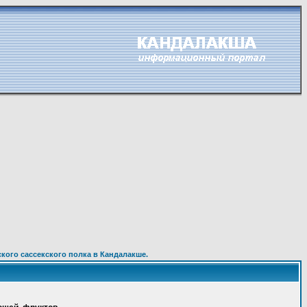
кого сассекского полка в Кандалакше.