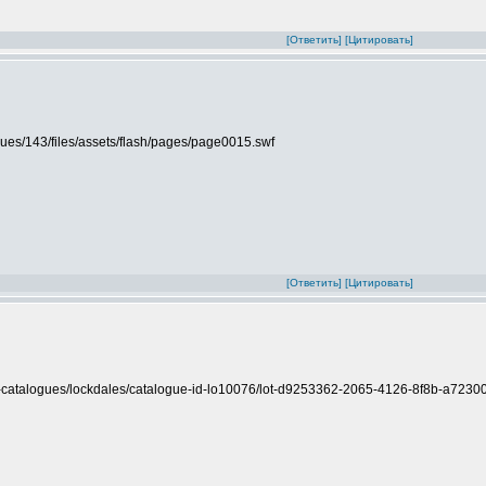
[Ответить]
[Цитировать]
ogues/143/files/assets/flash/pages/page0015.swf
[Ответить]
[Цитировать]
on-catalogues/lockdales/catalogue-id-lo10076/lot-d9253362-2065-4126-8f8b-a723