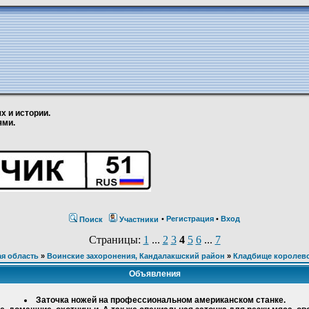
х и истории.
ями.
•
Регистрация
•
Вход
Поиск
Участники
Страницы:
1
...
2
3
4
5
6
...
7
я область
»
Воинские захоронения, Кандалакшский район
»
Кладбище королевс
Объявления
Заточка ножей на профессиональном американском станке.