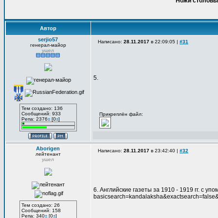
Ножи столовые
Автор
serjio57
Написано:
28.11.2017
в 22:09:05 |
#31
генерал-майор
ушел
5.
Тем создано: 136
Сообщений: 933
Прикреплён файл:
Репа: 2376
±
[0
±
]
Aborigen
Написано:
28.11.2017
в 23:42:40 |
#32
лейтенант
ушел
6. Английские газеты за 1910 - 1919 гг. с уп
basicsearch=kandalaksha&exactsearch=false&
Тем создано: 26
Сообщений: 158
Репа: 340
±
[0
±
]