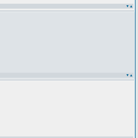
▼
▲
▼
▲