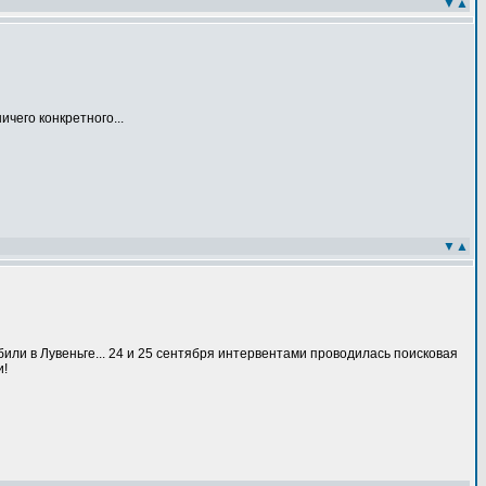
▼
▲
чего конкретного...
▼
▲
убили в Лувеньге... 24 и 25 сентября интервентами проводилась поисковая
и!