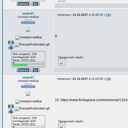
serjio57
Написано:
13.12.2017
в 20:46:20 |
#35
генерал-майор
ушел
9.
Тем создано: 136
Сообщений: 933
Прикреплён файл:
Репа: 2376
±
[0
±
]
serjio57
Написано:
21.12.2017
в 14:24:06 |
#36
генерал-майор
ушел
10. https://www.findagrave.com/memorial/132
Тем создано: 136
Сообщений: 933
Прикреплён файл:
Репа: 2376
±
[0
±
]