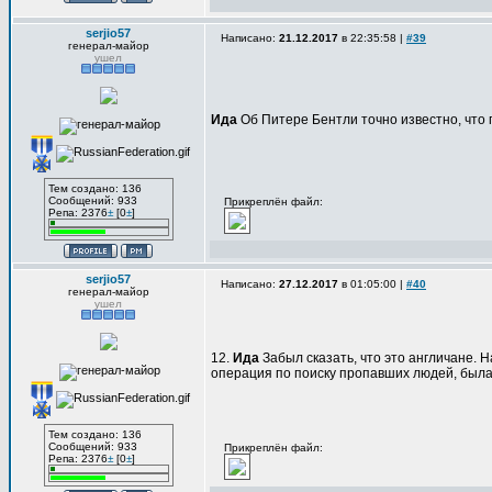
serjio57
Написано:
21.12.2017
в 22:35:58 |
#39
генерал-майор
ушел
Ида
Об Питере Бентли точно известно, что 
Тем создано: 136
Сообщений: 933
Прикреплён файл:
Репа: 2376
±
[0
±
]
serjio57
Написано:
27.12.2017
в 01:05:00 |
#40
генерал-майор
ушел
12.
Ида
Забыл сказать, что это англичане. Н
операция по поиску пропавших людей, была
Тем создано: 136
Сообщений: 933
Прикреплён файл:
Репа: 2376
±
[0
±
]