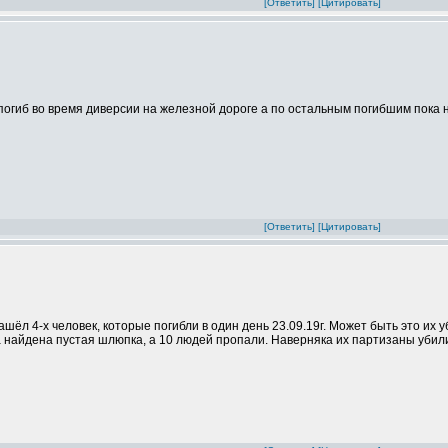
[Ответить]
[Цитировать]
погиб во время диверсии на железной дороге а по остальным погибшим пока ни
[Ответить]
[Цитировать]
ашёл 4-х человек, которые погибли в один день 23.09.19г. Может быть это их 
 найдена пустая шлюпка, а 10 людей пропали. Наверняка их партизаны убил