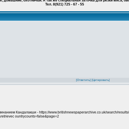
, домашние, охотничьи. А так же специальная заточка для резки мяса, ов
Тел. 8(921) 725 - 67 - 55
[Ответить]
[Цитировать]
оминанием Кандалакши - https://www.britishnewspaperarchive.co.uk/search/result
retrievec ountrycounts=false&page=2