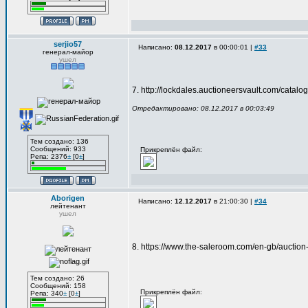
serjio57
Написано:
08.12.2017
в 00:00:01 |
#33
генерал-майор
ушел
7. http://lockdales.auctioneersvault.com/catal
Отредактировано: 08.12.2017 в 00:03:49
Тем создано: 136
Сообщений: 933
Прикреплён файл:
Репа: 2376
±
[0
±
]
Aborigen
Написано:
12.12.2017
в 21:00:30 |
#34
лейтенант
ушел
8. https://www.the-saleroom.com/en-gb/aucti
Тем создано: 26
Сообщений: 158
Прикреплён файл:
Репа: 340
±
[0
±
]