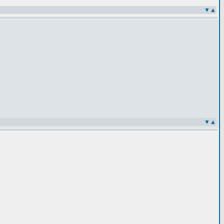
▼
▲
▼
▲