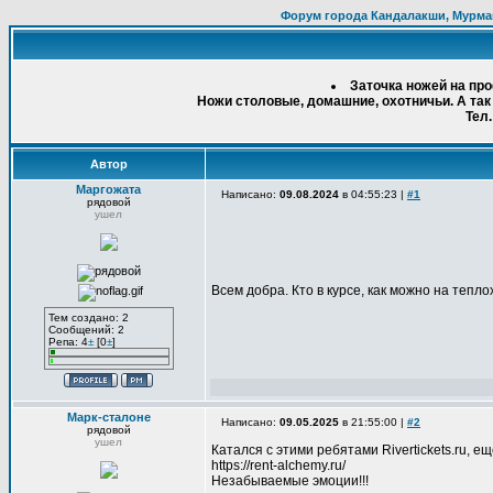
Форум города Кандалакши, Мурма
Заточка ножей на пр
Ножи столовые, домашние, охотничьи. А так
Тел.
Автор
Маргожата
Написано:
09.08.2024
в 04:55:23 |
#1
рядовой
ушел
Всем добра. Кто в курсе, как можно на тепл
Тем создано: 2
Сообщений: 2
Репа: 4
±
[0
±
]
Марк-сталоне
Написано:
09.05.2025
в 21:55:00 |
#2
рядовой
ушел
Катался с этими ребятами Rivertickets.ru, е
https://rent-alchemy.ru/
Незабываемые эмоции!!!