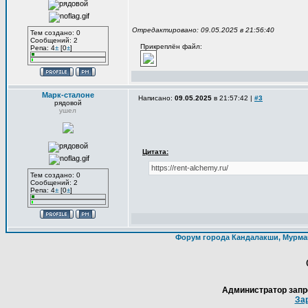
Отредактировано: 09.05.2025 в 21:56:40
Тем создано: 0
Сообщений: 2
Прикреплён файл:
Репа: 4
±
[0
±
]
Марк-сталоне
Написано:
09.05.2025
в 21:57:42 |
#3
рядовой
ушел
Цитата:
https://rent-alchemy.ru/
Тем создано: 0
Сообщений: 2
Репа: 4
±
[0
±
]
Форум города Кандалакши, Мурма
Администратор запр
За