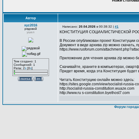
Ножи столовые
Автор
xyz2016
Написано:
20.04.2026
в 00:38:32 |
#1
рядовой
КОНСТИТУЦИЯ СОЦИАЛИСТИЧЕСКОЙ РОС
ушел
В России опубликован проект Конституции с
Документ в виде архива zip можно скачать, 
https://www.rusforum.com/attachment.php?a
Приложение для чтения архива zip можно бе
Тем создано: 1
Сообщений: 1
Скачивайте, храните в компьютерах, смартф
Репа: 2
±
[0
±
]
Придет время, когда эта Конституция будет 
Читать Конституцию онлайн можно здесь:
https://sites.google.com/view/socialist-russia-co
http://socialist-russia-constitution.wuaze.com
http://www.ru s-constitution.byethost7.com
Форум города