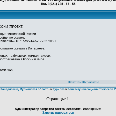
, домашние, охотничьи. А так же специальная заточка для резки мяса, ов
Тел. 8(921) 725 - 67 - 55
СИИ (ПРОЕКТ)
оциалистической России.
пройдя по ссылке:
ttachmentid=91671&stc=1&d=1773279191
сплатно скачать в Интернете.
онах, на флэшках, компакт-дисках.
востребована в России и мире.
nstitution
[Ответить]
[Цитировать]
 Кандалакши, Мурманская область
»
Курилка
»
Конституция социалистической Р
Страницы:
1
Администратор запретил гостям оставлять сообщения!
Зарегистрироваться