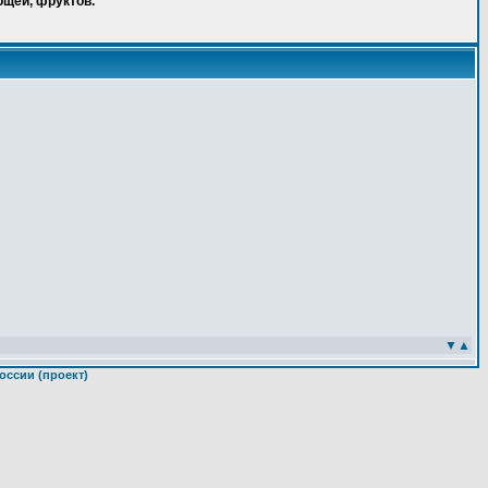
ощей, фруктов.
▼
▲
оссии (проект)