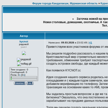
Форум города Кандалакши, Мурманская область
»
Кури
Заточка ножей на пр
Ножи столовые, домашние, охотничьи. А так
Тел.
Автор
kycnot
Написано:
09.03.2026
в 23:02:49 |
#1
рядовой
Приветствуем всех участников форума от и
ушел
Мы решили подробно рассказать о нашем пр
Криптовалютный мир стремительно меняется
требования, обменники требуют паспортные
создать островок свободы, где каждый може
Тем создано: 0
Как появился KYCNOT.cc
Сообщений: 0
Репа: 0
±
[0
±
]
Идея создания нашего сервиса родилась не
площадками и с каждым годом замечали, как
добавили верификацию по телефону. Затем 
транзакции на основании каких то AML пров
Мы задались простым вопросом: а где же та
биткоина? Оказалось, что она постепенно и
зарабатывают на продаже данных пользова
Тогда мы решили создать реальную альтерна