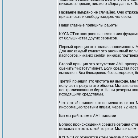
никаких вопросов, никакого сбора данных. 
Название выбрано не случайно. Оно отража
приватность и свободу каждого человека.
Наши главные принципы работы
KYCNOT.cc построен на нескольких фундам
от большинства других сервисов.
Первый принцип это полная анонимность. Мы 
Для нас каждый клиент это анонимный польз
паспортов, никаких селфи, никаких подтвер
Второй принцип это отсутствие AML провер
оценить "чистоту" монет. Если средства по
выполнен. Без блокировок, без заморозок, 
Третий принцип это чистота на выходе. Мы
получает в результате обмена. Мы выплачи
централизованных бирж. Наши резервы поп
исходящими средствами.
Четвертый принцип это невмешательство. М
информацию третьим лицам. Через 72 часа 
Как мы работаем с AML рисками
Вопрос происхождения средств сегодня сто
показывают хоть какой то риск. Мы считаем
KYCNOT.cc относится к тем редким площадк