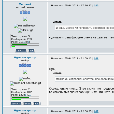
Местный
Написано:
05.04.2011
в 17:26:27 |
#45
мл. лейтенант
ушел
Цитата:
И ещё, можно ли исправить собственное со
Тем создано: 5
я думаю что на форуме очень не хватает те
Сообщений: 209
Репа: 218
±
[0
±
]
Администратор
Написано:
05.04.2011
в 21:59:13 |
#46
майор
ушел
Iliya
,
Цитата:
можно ли исправить собственное сообщени
К сожалению - нет.... Этот скрипт не преду
Тем создано: 2
то изменить в своих сообщениях - пишите, я
Сообщений: 812
Репа: 1328
±
[0
±
]
Администратор
Написано:
05.04.2011
в 22:06:25 |
#47
майор