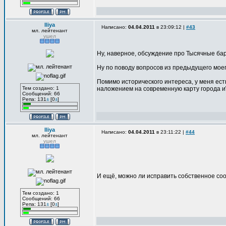
Iliya
Написано:
04.04.2011
в 23:09:12 |
#43
мл. лейтенант
ушел
Ну, наверное, обсуждение про Тысячные бар
Ну по поводу вопросов из предыдущего моег
Помимо исторического интереса, у меня ест
Тем создано: 1
наложением на современную карту города и
Сообщений: 66
Репа: 131
±
[0
±
]
Iliya
Написано:
04.04.2011
в 23:11:22 |
#44
мл. лейтенант
ушел
И ещё, можно ли исправить собственное со
Тем создано: 1
Сообщений: 66
Репа: 131
±
[0
±
]