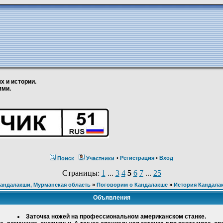
х и истории.
ями.
•
Регистрация
•
Вход
Поиск
Участники
Страницы:
1
...
3
4
5
6
7
...
25
андалакши, Мурманская область
»
Поговорим о Кандалакше
»
История Кандалак
Объявления
Заточка ножей на профессиональном американском станке.