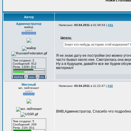
Ножи столовые
Автор
Администратор
Написано:
03.04.2011
в 01:06:54 |
#41
майор
ушел
Цитата:
Знает кто-нибудь историю этой водокачки? 
Я не знаю дату ее постройки (но можно уточ
часто бывал около нее. Смотрелась она вну
Тем создано: 2
Ну а в будущем, давайте все же будем обс
Сообщений: 812
Репа: 1328
±
[0
±
]
материал!
Местный
Написано:
03.04.2011
в 11:22:47 |
#42
мл. лейтенант
ушел
ВМВ,Администратор, Спасибо что подробно о
Тем создано: 5
Сообщений: 209
Репа: 218
±
[0
±
]