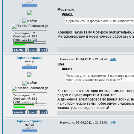
ушел
Местный
,
Цитата:
я думаю что на форуме очень не хватает те
Хорошо! Такую тему я открою обязательно, но
Тем создано: 2
Мегафон-модем в моем номере работать отказ
Сообщений: 812
Репа: 1328
±
[0
±
]
Администратор
Написано:
05.04.2011
в 22:24:46 |
#48
майор
Iliya
,
ушел
Цитата:
По-моему, есть максимум 3 варианта распол
кого-то есть какие-то другие мысли?
Как мне рассказал один из старожилов - пе
рядом с Супермаркетом "ПроСто".
Тем создано: 2
Сообщений: 812
А движение электровозов во время войны, на
Репа: 1328
±
[0
±
]
на исторические темы побеседует с удоволь
клавиатуры не видно ни фига!
Администратор
Написано:
05.04.2011
в 22:28:02 |
#49
майор
ушел