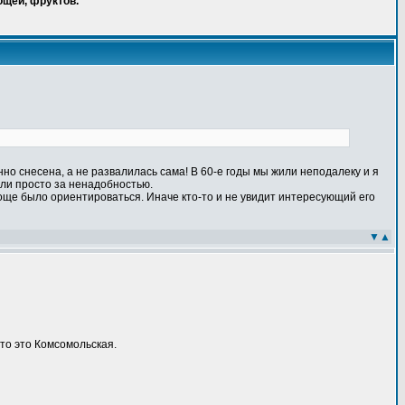
ощей, фруктов.
енно снесена, а не развалилась сама! В 60-е годы мы жили неподалеку и я
сли просто за ненадобностью.
още было ориентироваться. Иначе кто-то и не увидит интересующий его
▼
▲
то это Комсомольская.