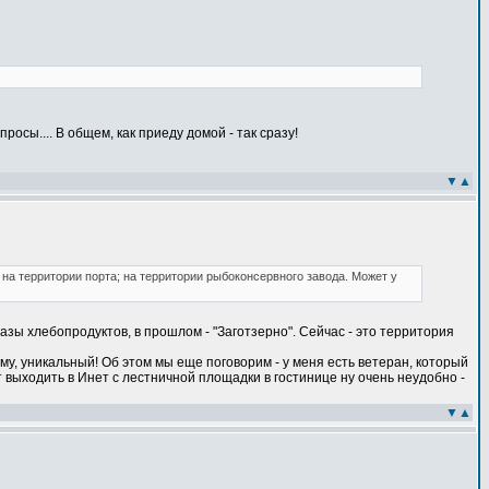
осы.... В общем, как приеду домой - так сразу!
▼
▲
на территории порта; на территории рыбоконсервного завода. Может у
зы хлебопродуктов, в прошлом - "Заготзерно". Сейчас - это территория
му, уникальный! Об этом мы еще поговорим - у меня есть ветеран, который
 выходить в Инет с лестничной площадки в гостинице ну очень неудобно -
▼
▲