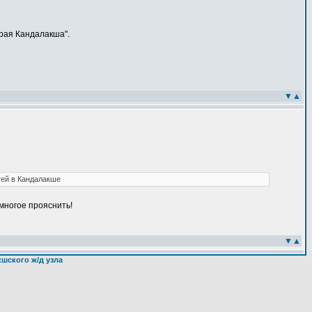
арая Кандалакша".
▼
▲
тей в Кандалакше
многое прояснить!
▼
▲
шского ж/д узла