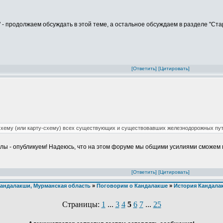
" - продолжаем обсуждать в этой теме, а остальное обсуждаем в разделе "Ст
[Ответить]
[Цитировать]
 схему (или карту-схему) всех существующих и существовавших железнодорожных пу
алы - опубликуем! Надеюсь, что на этом форуме мы общими усилиями сможем 
[Ответить]
[Цитировать]
андалакши, Мурманская область
»
Поговорим о Кандалакше
»
История Кандалак
Страницы:
1
...
3
4
5
6
7
...
25