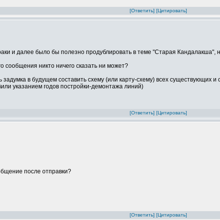
[Ответить]
[Цитировать]
аки и далее было бы полезно продублировать в теме "Старая Кандалакша", 
о сообщения никто ничего сказать ни может?
ь задумка в будущем составить схему (или карту-схему) всех существующих 
\или указанием годов постройки-демонтажа линий)
[Ответить]
[Цитировать]
общение после отправки?
[Ответить]
[Цитировать]