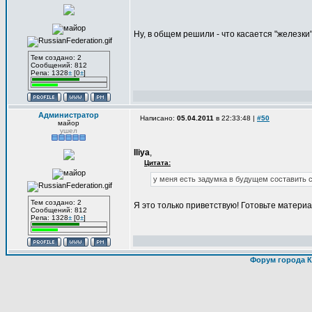
Ну, в общем решили - что касается "железки
Тем создано: 2
Сообщений: 812
Репа: 1328
±
[0
±
]
Администратор
Написано:
05.04.2011
в 22:33:48 |
#50
майор
ушел
Iliya
,
Цитата:
у меня есть задумка в будущем составить
Тем создано: 2
Я это только приветствую! Готовьте матери
Сообщений: 812
Репа: 1328
±
[0
±
]
Форум города К