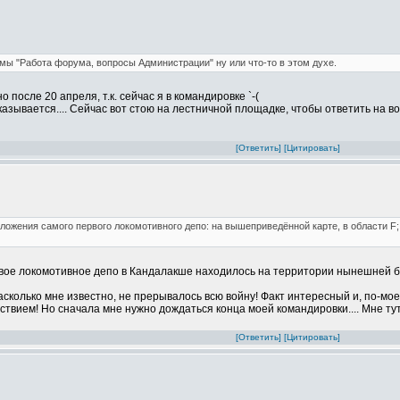
мы "Работа форума, вопросы Администрации" ну или что-то в этом духе.
 после 20 апреля, т.к. сейчас я в командировке `-(
ывается.... Сейчас вот стою на лестничной площадке, чтобы ответить на вопр
[Ответить]
[Цитировать]
ожения самого первого локомотивного депо: на вышеприведённой карте, в области F; 
рвое локомотивное депо в Кандалакше находилось на территории нынешней ба
сколько мне известно, не прерывалось всю войну! Факт интересный и, по-мое
ствием! Но сначала мне нужно дождаться конца моей командировки.... Мне тут
[Ответить]
[Цитировать]