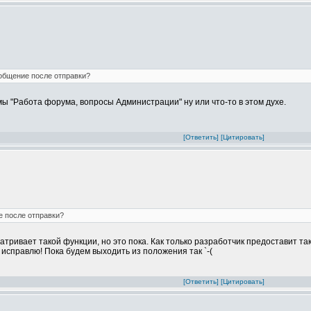
общение после отправки?
мы "Работа форума, вопросы Администрации" ну или что-то в этом духе.
[Ответить]
[Цитировать]
е после отправки?
сматривает такой функции, но это пока. Как только разработчик предоставит т
 исправлю! Пока будем выходить из положения так `-(
[Ответить]
[Цитировать]