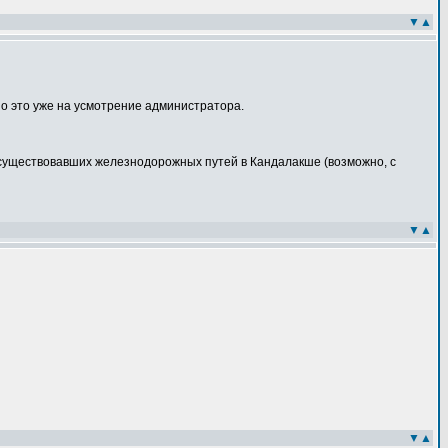
▼
▲
но это уже на усмотрение администратора.
и существовавших железнодорожных путей в Кандалакше (возможно, с
▼
▲
▼
▲