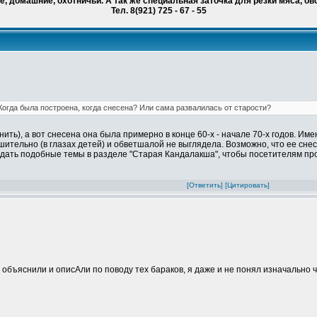
, домашние, охотничьи. А так же специальная заточка для резки мяса, ов
Тел. 8(921) 725 - 67 - 55
Когда была построена, когда снесена? Или сама развалилась от старости?
нить), а вот снесена она была примерно в конце 60-х - начале 70-х годов. Им
шительно (в глазах детей) и обветшалой не выглядела. Возможно, что ее сне
уждать подобные темы в разделе "Старая Кандалакша", чтобы посетителям пр
[Ответить]
[Цитировать]
бъяснили и описАли по поводу тех бараков, я даже и не понял изначально ч