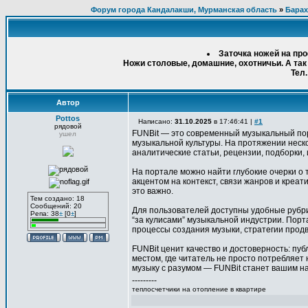
Форум города Кандалакши, Мурманская область
»
Барах
Заточка ножей на пр
Ножи столовые, домашние, охотничьи. А так
Тел.
Автор
Pottos
Написано:
31.10.2025
в 17:46:41 |
#1
рядовой
FUNBit — это современный музыкальный пор
ушел
музыкальной культуры. На протяжении неско
аналитические статьи, рецензии, подборки, и
На портале можно найти глубокие очерки о 
акцентом на контекст, связи жанров и креат
это важно.
Тем создано: 18
Сообщений: 20
Для пользователей доступны удобные рубри
Репа: 38
±
[0
±
]
“за кулисами” музыкальной индустрии. Порта
процессы создания музыки, стратегии продв
FUNBit ценит качество и достоверность: пуб
местом, где читатель не просто потребляет
музыку с разумом — FUNBit станет вашим н
---------
теплосчетчики на отопление в квартире