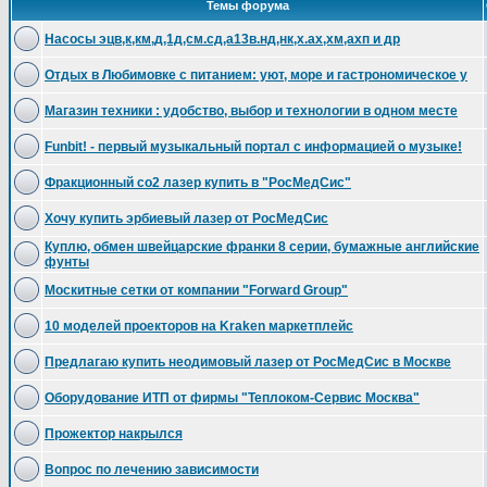
Темы форума
Насосы эцв,к,км,д,1д,см.сд,а13в.нд,нк,х.ах,хм,ахп и др
Отдых в Любимовке с питанием: уют, море и гастрономическое у
Магазин техники : удобство, выбор и технологии в одном месте
Funbit! - первый музыкальный портал с информацией о музыке!
Фракционный со2 лазер купить в "РосМедСис"
Хочу купить эрбиевый лазер от РосМедСис
Куплю, обмен швейцарские франки 8 серии, бумажные английские
фунты
Москитные сетки от компании "Forward Group"
10 моделей проекторов на Kraken маркетплейс
Предлагаю купить неодимовый лазер от РосМедСис в Москве
Оборудование ИТП от фирмы "Теплоком-Сервис Москва"
Прожектор накрылся
Вопрос по лечению зависимости