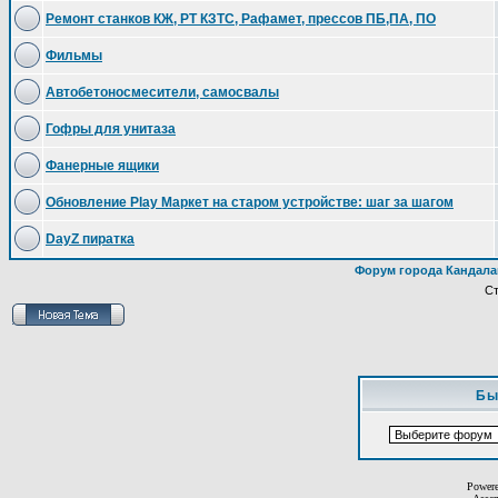
Ремонт станков КЖ, РТ КЗТС, Рафамет, прессов ПБ,ПА, ПО
Фильмы
Автобетоносмесители, самосвалы
Гофры для унитаза
Фанерные ящики
Обновление Play Маркет на старом устройстве: шаг за шагом
DayZ пиратка
Форум города Кандала
С
Бы
Power