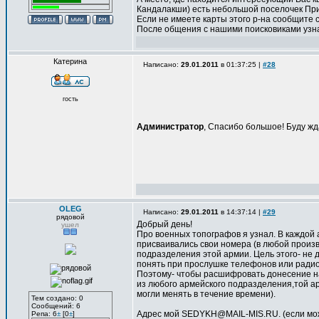
Кандалакши) есть небольшой поселочек Приоз
Если не имеете карты этого р-на сообщите св
После общения с нашими поисковиками узна
Катерина
Написано:
29.01.2011
в 01:37:25 |
#28
гость
Администратор
, Спасибо большое! Буду жд
OLEG
Написано:
29.01.2011
в 14:37:14 |
#29
рядовой
Добрый день!
ушел
Про военных топографов я узнал. В каждой 
присваивались свои номера (в любой произв
подразделения этой армии. Цель этого- не 
понять при прослушке телефонов или радио
Поэтому- чтобы расшифровать донесение на
из любого армейского подразделения,той арм
могли менять в течение времени).
Тем создано: 0
Сообщений: 6
Адрес мой SEDYKH@MAIL-MIS.RU. (если мож
Репа: 6
±
[0
±
]