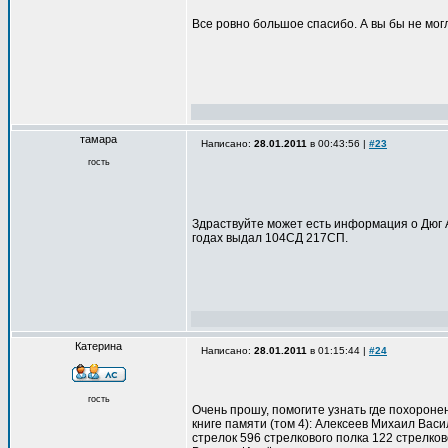
Все ровно большое спасибо. А вы бы не мог
тамара
Написано:
28.01.2011
в 00:43:56 |
#23
гость
Здраствуйте может есть информация о Дюг 
годах выдал 104СД 217СП.
Катерина
Написано:
28.01.2011
в 01:15:44 |
#24
гость
Очень прошу, помогите узнать где похоронен
книге памяти (том 4): Алексеев Михаил Васи
стрелок 596 стрелкового полка 122 стрелко