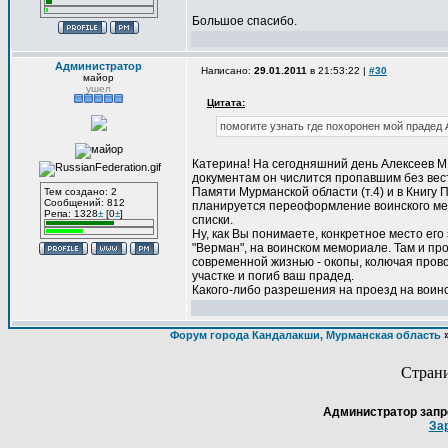
Большое спасибо.
Администратор
Написано:
29.01.2011
в 21:53:22 |
#30
майор
ушел
Цитата:
помогите узнать где похоронен мой прадед
Катерина! На сегодняшний день Алексеев М.В
документам он числится пропавшим без вести
Памяти Мурманской области (т.4) и в Книгу 
Тем создано: 2
Сообщений: 812
планируется переоформление воинского ме
Репа: 1328
±
[0
±
]
списки.
Ну, как Вы понимаете, конкретное место его
"Верман", на воинском мемориале. Там и п
современной жизнью - окопы, колючая провол
участке и погиб ваш прадед.
Какого-либо разрешения на проезд на воин
Форум города Кандалакши, Мурманская область
Стран
Администратор запр
За