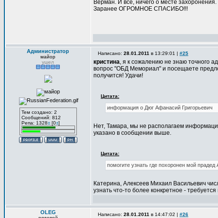
Верман. И всё, ничего о месте захоронения. 
Заранее ОГРОМНОЕ СПАСИБО!!!
Администратор
Написано:
28.01.2011
в 13:29:01 |
#25
майор
кристина
, я к сожалению не знаю точного а
ушел
вопрос "ОБД Мемориал" и посещаете предло
получится! Удачи!
Цитата:
информация о Дюг Афанасий Григорьевич
Тем создано: 2
Сообщений: 812
Репа: 1328
±
[0
±
]
Нет, Тамара, мы не располагаем информацие
указано в сообщении выше.
Цитата:
помогите узнать где похоронен мой прадед
Катерина, Алексеев Михаил Васильевич числ
узнать что-то более конкретное - требуетс
OLEG
Написано:
28.01.2011
в 14:47:02 |
#26
рядовой