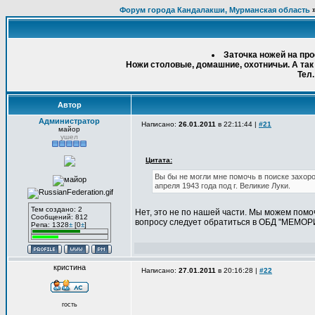
Форум города Кандалакши, Мурманская область
Заточка ножей на пр
Ножи столовые, домашние, охотничьи. А так
Тел.
Автор
Администратор
Написано:
26.01.2011
в 22:11:44 |
#21
майор
ушел
Цитата:
Вы бы не могли мне помочь в поиске захоро
апреля 1943 года под г. Великие Луки.
Тем создано: 2
Нет, это не по нашей части. Мы можем пом
Сообщений: 812
вопросу следует обратиться в ОБД "МЕМОРИА
Репа: 1328
±
[0
±
]
кристина
Написано:
27.01.2011
в 20:16:28 |
#22
гость