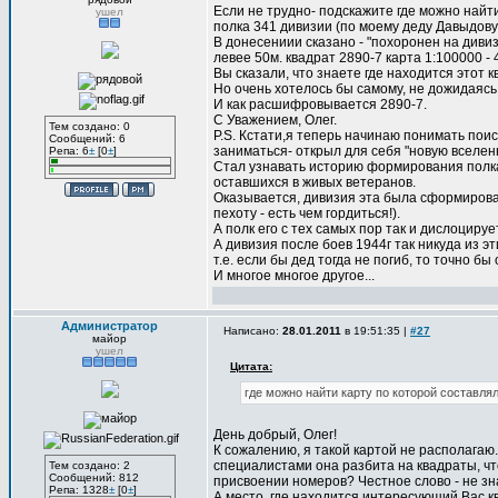
Если не трудно- подскажите где можно найт
ушел
полка 341 дивизии (по моему деду Давыдов
В донесениии сказано - "похоронен на д
левее 50м. квадрат 2890-7 карта 1:100000 - 4
Вы сказали, что знаете где находится этот к
Но очень хотелось бы самому, не дожидаясь 
И как расшифровывается 2890-7.
С Уважением, Олег.
Тем создано: 0
P.S. Кстати,я теперь начинаю понимать поис
Сообщений: 6
заниматься- открыл для себя "новую вселен
Репа: 6
±
[0
±
]
Стал узнавать историю формирования полка
оставшихся в живых ветеранов.
Оказывается, дивизия эта была сформирова
пехоту - есть чем гордиться!).
А полк его с тех самых пор так и дислоциру
А дивизия после боев 1944г так никуда из э
т.е. если бы дед тогда не погиб, то точно бы
И многое многое другое...
Администратор
Написано:
28.01.2011
в 19:51:35 |
#27
майор
ушел
Цитата:
где можно найти карту по которой составля
День добрый, Олег!
К сожалению, я такой картой не располагаю
специалистами она разбита на квадраты, чт
Тем создано: 2
Сообщений: 812
присвоении номеров? Честное слово - не зна
Репа: 1328
±
[0
±
]
А место, где находится интересующий Вас к